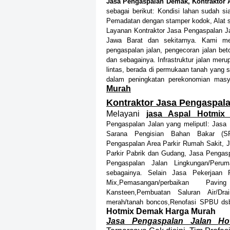
Jasa Pengaspalan Demak, Kontraktor
sebagai berikut:
Kondisi lahan sudah si
Pemadatan dengan stamper kodok, Alat s
Layanan Kontraktor Jasa Pengaspalan Ja
Jawa Barat dan sekitarnya. Kami me
pengaspalan jalan, pengecoran jalan be
dan sebagainya. Infrastruktur jalan meru
lintas, berada di permukaan tanah yang 
dalam peningkatan perekonomian masy
Murah
Kontraktor Jasa Pengaspal
Melayani
jasa Aspal Hotmi
Pengaspalan
Jalan yang meliputI:
Jasa
Sarana Pengisian Bahan Bakar (S
Pengaspalan Area Parkir Rumah Sakit,
J
Parkir Pabrik dan Gudang,
Jasa Pengasp
Pengaspalan Jalan Lingkungan/Perum
sebagainya.
Selain Jasa Pekerjaan P
Mix,
Pemasangan/perbaikan Pavin
Kansteen,
Pembuatan Saluran Air/Drai
merah/tanah boncos,
Renofasi SPBU ds
Hotmix Demak Harga Murah
Jasa Pengaspalan Jalan
Ho