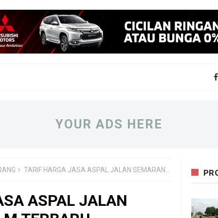
YOUR ADS HERE
RANG
TARIF HARGA JASA ASPAL JALAN SEMARANG PER M TERBARU
PR
ASA ASPAL JALAN