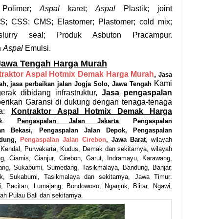
Polimer;
Aspal
karet;
Aspal
Plastik; joint
S; CSS; CMS; Elastomer; Plastomer; cold mix;
 slurry seal; Produk Asbuton Pracampur.
n
Aspal
Emulsi.
 Jawa Tengah Harga Murah
traktor Aspal Hotmix Demak Harga Murah
,
Jasa
Kami
h, j
as
a
perbaikan jalan Jogja Solo, Jawa Tengah
rak dibidang infrastruktur,
Jasa pengaspalan
erikan Garansi
di dukung dengan tenaga-tenaga
ja:
Kontraktor Aspal Hotmix Demak Harga
abek:
Pengaspalan Jalan Jakarta
,
Pengaspalan
lan
Bekasi,
Pengaspalan Jalan
Depok,
Pengaspalan
dung,
Pengaspalan Jalan
Cirebon
, Jawa Barat
, wilayah
Kendal, Purwakarta, Kudus, Demak dan sekitarnya, wilayah
g, Ciamis, Cianjur, Cirebon, Garut, Indramayu, Karawang,
bang, Sukabumi, Sumedang, Tasikmalaya, Bandung, Banjar,
ok, Sukabumi, Tasikmalaya dan sekitarnya, Jawa Timur:
, Pacitan, Lumajang, Bondowoso, Nganjuk, Blitar, Ngawi,
ah Pulau Bali dan sekitarnya.