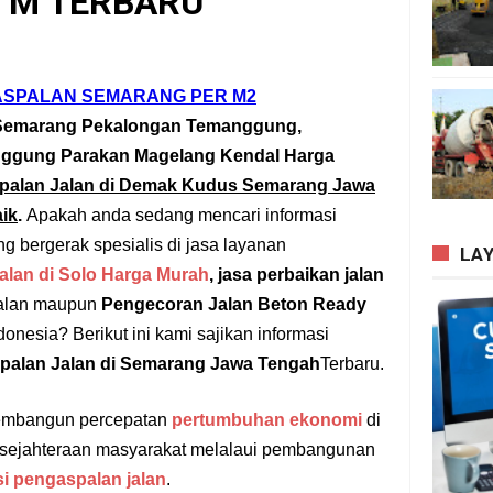
 M TERBARU
ASPALAN SEMARANG PER M2
Semarang Pekalongan Temanggung,
nggung Parakan Magelang Kendal Harga
spalan Jalan di Demak Kudus Semarang Jawa
ik
.
Apakah anda sedang mencari informasi
g bergerak spesialis di jasa layanan
LA
alan di Solo Harga Murah
, j
as
a
perbaikan jalan
Jalan maupun
Pengecoran Jalan Beton Ready
donesia? Berikut ini kami sajikan informasi
palan Jalan di Semarang Jawa Tengah
Terbaru.
membangun percepatan
pertumbuhan ekonomi
di
sejahteraan masyarakat melalaui pembangunan
i pengaspalan jalan
.