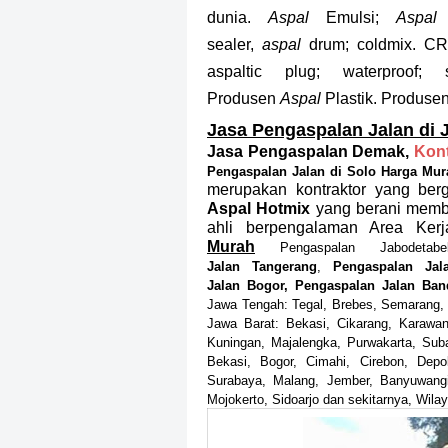
dunia.
Aspal
Emulsi;
Aspal
sealer,
aspal
drum; coldmix. CR
aspaltic plug; waterproof;
Produsen
Aspal
Plastik. Produse
Jasa Pengaspalan Jalan di
Jasa Pengaspalan Demak,
Kon
Pengaspalan Jalan di Solo Harga Mura
merupakan kontraktor yang berge
Aspal Hotmix
yang berani memb
ahli berpengalaman Area Ker
Murah
Pengaspalan Jabodet
Jalan
Tangerang
,
Pengaspalan Ja
Jalan
Bogor,
Pengaspalan Jalan
Ban
Jawa Tengah: Tegal, Brebes, Semarang, 
Jawa Barat: Bekasi, Cikarang, Karawan
Kuningan, Majalengka, Purwakarta, Su
Bekasi, Bogor, Cimahi, Cirebon, Dep
Surabaya, Malang, Jember, Banyuwangi
Mojokerto, Sidoarjo dan sekitarnya, Wilay