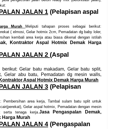
ikut:
PALAN JALAN 1
(Pelapisan aspal
Harga Murah
Meliputi tahapan proses sebagai berikut:
erekat ( elmosi,
Gelar hotmix 2cm,
Pemadatan dg baby loler
,
sihan kembali area kerja atau biasa dikenal dengan istilah
ak, Kontraktor Aspal Hotmix Demak Harga
PALAN JALAN 2
(Aspal
 berikut: Gelar batu makadam, Gelar batu split,
t, Gelar abu batu, Pemadatan dg mesin walls,
Kontraktor Aspal Hotmix Demak Harga Murah
PALAN JALAN 3
(Pelapisan
:
Pembersihan area kerja, Tambal sulam batu split untuk
l cair(perekat), Gelar aspal hotmix, Pemadatan dengan mesin
Jasa Pengaspalan Demak,
t serta tenaga kerja.
k Harga Murah
PALAN JALAN 4
(Pengaspalan