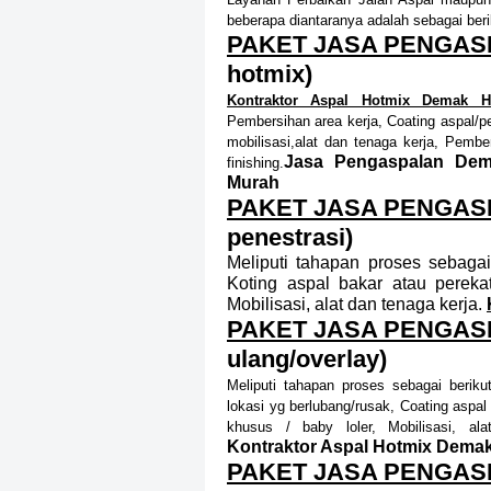
beberapa diantaranya adalah sebag
ai ber
PAKET JASA PENGAS
hotmix)
Kontraktor Aspal Hotmix Demak 
Pembersihan area kerja
, Coating aspal/p
mobilisasi,alat dan tenaga kerja
, Pember
Jasa Pengaspalan Dem
finishing.
Murah
PAKET JASA PENGAS
penestrasi)
Meliputi tahapan proses sebagai
Koting aspal bakar atau pereka
Mobilisasi, alat dan tenaga kerja.
PAKET JASA PENGAS
ulang/overlay)
Meliputi tahapan proses sebagai berikut
lokasi yg berlubang/rusak, Coating aspa
khusus / baby loler, Mobilisasi, ala
Kontraktor Aspal Hotmix Dema
PAKET JASA PENGAS