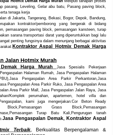
 Aspal Hotmix Demak Harga Murah
Meliputi tahapan proses
ap pasang, Leveling, Gelar abu batu, Pasang paving block,
erta tenaga kerja
lan di Jakarta, Tangerang, Bekasi, Bogor, Depok, Bandung,
rupakan kontraktor/pemborong yang bergerak di bidang
ton, pemasangan paving block, pemasangan kansteen, turap
pakan sarana transportasi darat yang diperuntukkan bagi lalu
sangat penting fungsinya dalam menunjang berbagai aktivitas
Kontraktor Aspal Hotmix Demak Harga
arakat.
an Jalan Hotmix Murah
x Demak Harga Murah
Jasa Spesialis Pekerjaan
 Pengaspalan Halaman Rumah,
Jasa Pengaspalan Halaman
PBU),
Jasa Pengaspalan Area Parkir Perkantoran,
Jasa
asa Pengaspalan Area Parkir Ruko,
Jasa Pengaspalan Area
alan Area Parkir Mall,
Jasa Pengaspalan Jalan Raya,
Jasa
ahan/Komplek perumahan, apartemen, hotel villa dan
engaspalan, kami juga mengerjakan:
Cor Beton Ready
g Block,
Pemasangan Grass Block,
Pemasangan
nase,
Pemasangan Turap Batu Kali,
Pengurugan tanah
Jasa Pengaspalan Demak, Kontraktor Aspal
b.
tmix
Terbaik
, Berkualitas Berpengalaman &