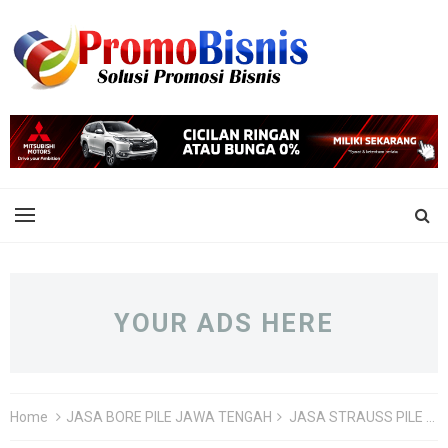
YOUR ADS HERE
Home
JASA BORE PILE JAWA TENGAH
JASA STRAUSS PILE SEMARANG TERBAIK