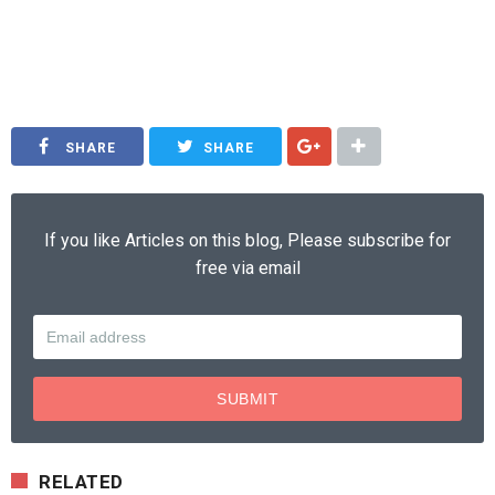
pile purwodadi, bore pile, solo, bore pile, jogja, bore pile magelang, bore pile purworejo, bore pile kebumen,
bore pile banjar negara, bore pile wonosobo, bore pile temanggung, bore pile purwokerto, bore pile
banyumas, bore pile cilacap, jakarta.
SHARE
SHARE
If you like Articles on this blog, Please subscribe for
free via email
RELATED