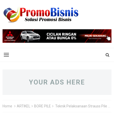
YOUR ADS HERE
Home
ARTIKEL
BORE PILE
Teknik Pelaksanaan Strauss Pile yang Benar