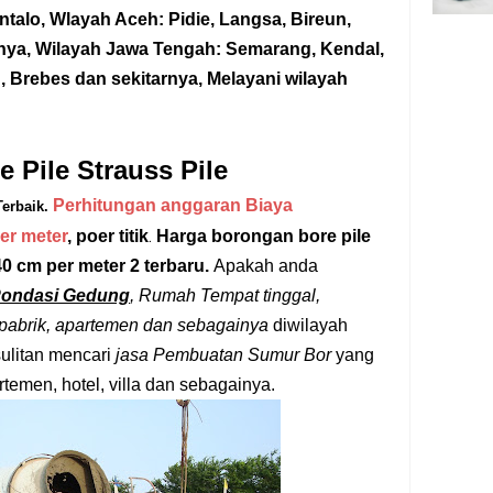
talo, Wlayah Aceh: Pidie, Langsa, Bireun,
nya, Wilayah Jawa Tengah: Semarang, Kendal,
 Brebes dan sekitarnya, Melayani wilayah
 Pile Strauss Pile
Perhitungan anggaran Biaya
Terbaik.
.
er meter
, poer titik
Harga borongan bore pile
0 cm per meter 2 terbaru.
Apakah anda
Pondasi Gedung
, Rumah Tempat tinggal,
 pabrik, apartemen dan sebagainya
diwilayah
sulitan mencari
jasa Pembuatan Sumur Bor
yang
rtemen, hotel, villa dan sebagainya.