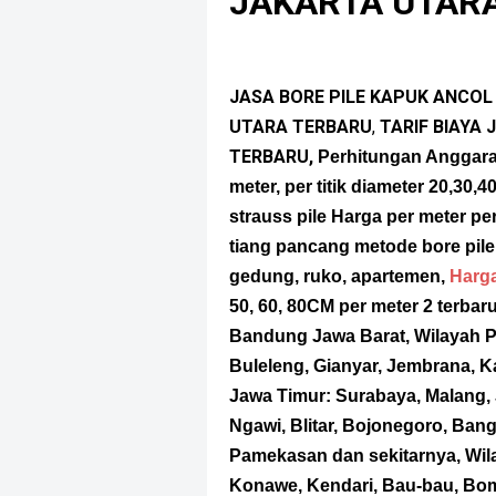
JAKARTA UTAR
JASA BORE PILE KAPUK ANCOL
UTARA TERBARU
,
TARIF BIAYA
TERBARU,
Perhitungan Anggara
meter, per titik
diameter 20,30,40
strauss pile
Harga per meter per
tiang pancang metode bore pile
gedung, ruko, apartemen,
Harga
50, 60, 80CM per meter 2 terbar
Bandung Jawa Barat, Wilayah Pu
Buleleng, Gianyar, Jembrana, 
Jawa Timur: Surabaya, Malang,
Ngawi, Blitar, Bojonegoro, Ban
Pamekasan dan sekitarnya, Wil
Konawe, Kendari, Bau-bau, Bom