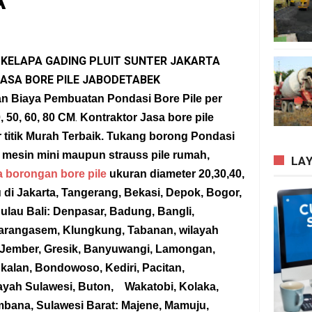
A
 KELAPA GADING PLUIT SUNTER JAKARTA
 JASA BORE PILE JABODETABEK
n Biaya Pembuatan Pondasi Bore Pile per
.
, 50, 60, 80 CM
Kontraktor Jasa bore pile
 titik Murah Terbaik. Tukang borong Pondasi
 mesin mini maupun strauss pile rumah,
LA
 borongan bore pile
ukuran diameter 20,30,40,
u di Jakarta, Tangerang, Bekasi, Depok, Bogor,
lau Bali: Denpasar, Badung, Bangli,
Karangasem, Klungkung, Tabanan, wilayah
 Jember, Gresik, Banyuwangi, Lamongan,
gkalan, Bondowoso, Kediri, Pacitan,
ayah Sulawesi, Buton, Wakatobi, Kolaka,
bana, Sulawesi Barat: Majene, Mamuju,