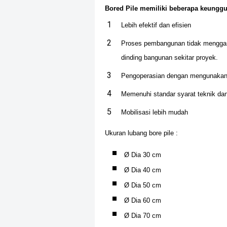
Bored Pile memiliki beberapa keunggul
Lebih efektif dan efisien
Proses pembangunan tidak menggan
dinding bangunan sekitar proyek.
Pengoperasian dengan mengunakan 
Memenuhi standar syarat teknik dan
Mobilisasi lebih mudah
Ukuran lubang bore pile :
Ø Dia 30 cm
Ø Dia 40 cm
Ø Dia 50 cm
Ø Dia 60 cm
Ø Dia 70 cm