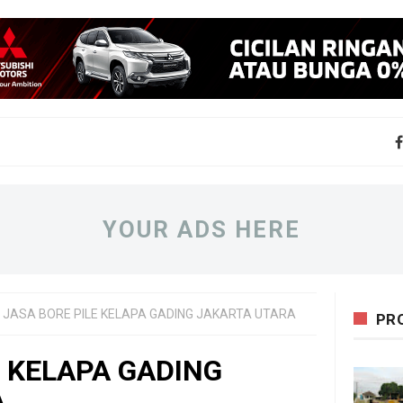
YOUR ADS HERE
JASA BORE PILE KELAPA GADING JAKARTA UTARA
PR
E KELAPA GADING