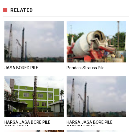
RELATED
JASA BORED PILE
Pondasi Strauss Pile:
PEKALONGAN HARGA
Pengertian, Metode & Cara
TERJANGKAU
Perhitungan Harga Per Meter
HARGA JASA BORE PILE
HARGA JASA BORE PILE
SOLO JOGJA
GARUT MURAH