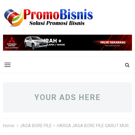
YOUR ADS HERE
Home
JASA BORE PILE
HARGA JASA BORE PILE GARUT MURAH