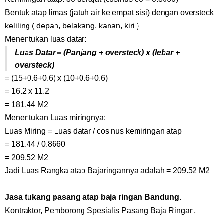
Bentuk atap limas (jatuh air ke empat sisi) dengan oversteck
keliling ( depan, belakang, kanan, kiri )
Menentukan luas datar:
Luas Datar = (Panjang + oversteck) x (lebar +
oversteck)
= (15+0.6+0.6) x (10+0.6+0.6)
= 16.2 x 11.2
= 181.44 M2
Menentukan Luas miringnya:
Luas Miring = Luas datar / cosinus kemiringan atap
= 181.44 / 0.8660
= 209.52 M2
Jadi Luas Rangka atap Bajaringannya adalah = 209.52 M2
Jasa tukang pasang atap baja ringan Bandung
.
Kontraktor, Pemborong Spesialis Pasang Baja Ringan,