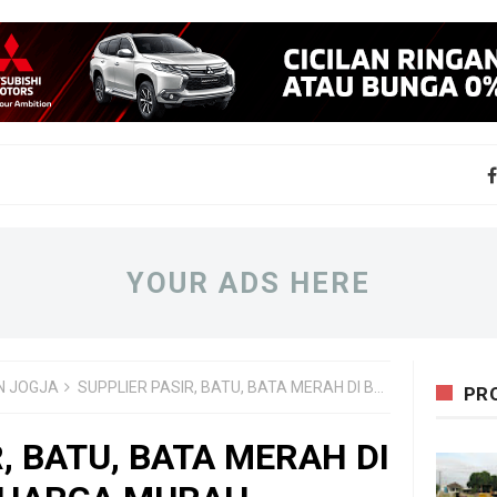
YOUR ADS HERE
N JOGJA
SUPPLIER PASIR, BATU, BATA MERAH DI BANTUL JOGJA HARGA MURAH
PR
, BATU, BATA MERAH DI