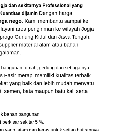
gja dan sekitarnya Professional yang
Dengan harga
 Kuantitas dijamin
arga nego
. Kami membantu sampai ke
layani area pengiriman ke wilayah Jogja
n progo Gunung Kidul dan Jawa Tengah.
upplier material alam atau bahan
ngalaman.
han bangunan rumah, gedung dan sebagainya
s Pasir merapi memiliki kualitas terbaik
kat yang baik dan lebih mudah menyatu
ti semen, bata maupun batu kali serta
tuk bahan bangunan
berkisar sekitar 5 %.
n yang tajam dan keras untuk setiap butirannya.