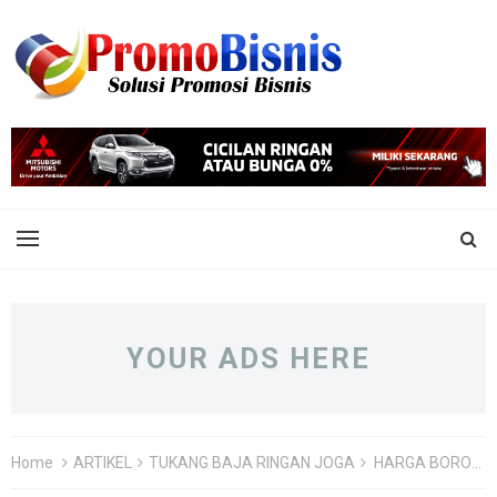
YOUR ADS HERE
Home
ARTIKEL
TUKANG BAJA RINGAN JOGA
HARGA BORONGAN PASANG ATAP BAJA RINGAN PER M2 DI KULON PROGO