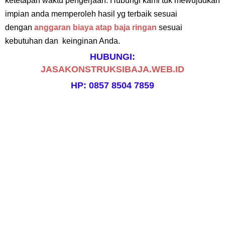
ketetapan waktu pengerjaan. Hubungi kami tuk mewujudkan
impian anda memperoleh hasil yg terbaik sesuai
dengan
anggaran biaya atap baja ringan
sesuai
kebutuhan dan keinginan Anda.
HUBUNGI:
JASAKONSTRUKSIBAJA.WEB.ID
HP: 0857 8504 7859
Tag
:
harga pasang baja ringan, jasa pasang atap baja ringan, harga borongan tenaga baja ringan, upah
pasang rangka atap baja ringan, harga pemasangan atap baja ringan per meter, harga borongan baja
ringan per meter persegi, harga rangka atap baja ringan per meter persegi, cara menghitung rangka
atap baja ringan, harga baja ringan per meter persegi, harga rangka baja ringan per batang, Harga jasa
pasang atap baja ringan terpasang, harga jasa pasang baja ringan plus pasang, harga jasa pasang baja
ringan murah, harga jasa pasang rangka atap baja ringan Bekasi, harga jasa pasang rangka atap baja
ringan Bogor, Harga jasa pasang rangka atap baja ringan Depok, harga jasa pasang rangka atap baja
ringan Jakarta, harga jasa pasang rangka atap baja ringan Tangerang, jasa pasang atap baja ringan
kanopi, garasi, jasa pasang atap baja ringan perumahan, jasa pasang atap baja ringan sekolah, harga