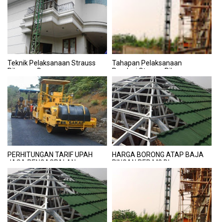
Teknik Pelaksanaan Strauss
Tahapan Pelaksanaan
Pile yang Benar
Pondasi Strauss Pile yang
Benar
PERHITUNGAN TARIF UPAH
HARGA BORONG ATAP BAJA
JASA PENGASPALAN
RINGAN PER M2 DI
PURWOREJO