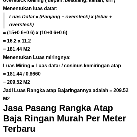
oversteck keliling ( depan, belakang, kanan, kiri )
Menentukan luas datar:
Luas Datar = (Panjang + oversteck) x (lebar +
oversteck)
= (15+0.6+0.6) x (10+0.6+0.6)
= 16.2 x 11.2
= 181.44 M2
Menentukan Luas miringnya:
Luas Miring = Luas datar / cosinus kemiringan atap
= 181.44 / 0.8660
= 209.52 M2
Jadi Luas Rangka atap Bajaringannya adalah = 209.52
M2
Jasa Pasang Rangka Atap
Baja Ringan Murah Per Meter
Terbaru