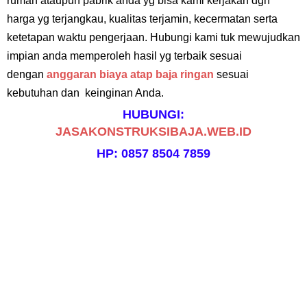
rumah ataupun pabrik anda yg bisa kami kerjakan dgn
harga yg terjangkau, kualitas terjamin, kecermatan serta
ketetapan waktu pengerjaan. Hubungi kami tuk mewujudkan
impian anda memperoleh hasil yg terbaik sesuai
dengan
anggaran biaya atap baja ringan
sesuai
kebutuhan dan keinginan Anda.
HUBUNGI:
JASAKONSTRUKSIBAJA.WEB.ID
HP: 0857 8504 7859
Tag
:
harga pasang baja ringan, jasa pasang atap baja ringan, harga borongan tenaga baja ringan, upah
pasang rangka atap baja ringan, harga pemasangan atap baja ringan per meter, harga borongan baja
ringan per meter persegi, harga rangka atap baja ringan per meter persegi, cara menghitung rangka
atap baja ringan, harga baja ringan per meter persegi, harga rangka baja ringan per batang, Harga jasa
pasang atap baja ringan terpasang, harga jasa pasang baja ringan plus pasang, harga jasa pasang baja
ringan murah, harga jasa pasang rangka atap baja ringan Bekasi, harga jasa pasang rangka atap baja
ringan Bogor, Harga jasa pasang rangka atap baja ringan Depok, harga jasa pasang rangka atap baja