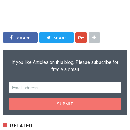
ringan Jakarta, harga jasa pasang rangka atap baja ringan Tangerang, jasa pasang atap baja ringan
kanopi, garasi, jasa pasang atap baja ringan perumahan, jasa pasang atap baja ringan sekolah, harga
jasa pasang rangka atap baja ringan terbaru 2018
SHARE
SHARE
If you like Articles on this blog, Please subscribe for
free via email
RELATED