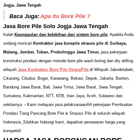
Jogja, Jawa Tengah
Baca Juga:
Apa Itu Bore Pile ?
Jasa Bore Pile Solo Jogja Jawa Tengah
Itulah
Keunggulan dan kelebihan dari sistem bore pile
, Apabila Anda
sedang mencari
Kontraktor jasa borepile strauss pile di Surbaya,
Malang, Jember, Tuban, Probolinggo Jawa Timur,
jasa pekerjaan
konstruksi pondasi dengan metode bore pile wash boring dan dry drilling
wilayah
Jasa Kontraktor Bore Pile StrausPile
di Wilayah Jabodetabek,
Cikarang, Cibubur, Bogor, Karawang, Bekasi, Depok, Jakarta, Banten,
Bandung Jawa Barat, Bali, Jawa Timur, Jawa Barat, Jawa Tengah,
Sumatera, Kalimantan, NTT, NTB, Irian Jaya, Aceh, Sulawesi dan
sekitarnya.
-
Kami melayani jasa pelaksanaanAA pekerjaan Pembuatan
Pondasi Tiang Pancang Bore Pile & Strauss Pile di seluruh wilayah
Indonesia.
Silahkan hubungi kami, dapatkan penawaran harga yang
kompetitif.