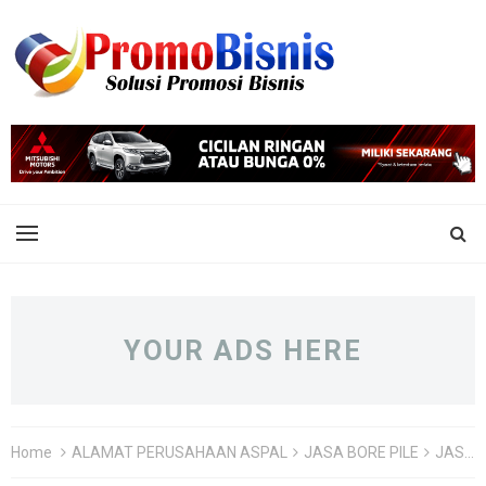
YOUR ADS HERE
Home
ALAMAT PERUSAHAAN ASPAL
JASA BORE PILE
JASA BORE PILE JOGJA