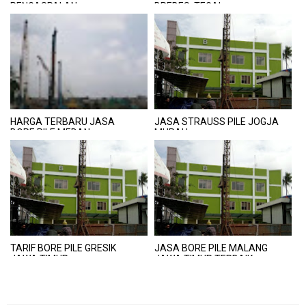
PENGASPALAN
BREBES, TEGAL
JABODETABEK
HARGA TERBARU JASA
JASA STRAUSS PILE JOGJA
BORE PILE MEDAN
MURAH
TARIF BORE PILE GRESIK
JASA BORE PILE MALANG
JAWA TIMUR
JAWA TIMUR TERBAIK