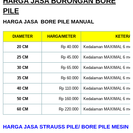
HARGA JASA BORONGAN BORE
PILE
HARGA JASA BORE PILE MANUAL
DIAMETER
HARGA/METER
KETERA
20 CM
Rp 40.000
Kedalaman MAXIMAL 6 met
25 CM
Rp 45.000
Kedalaman MAXIMAL 6 met
30 CM
Rp 65.000
Kedalaman MAXIMAL 6 met
35 CM
Rp 60.000
Kedalaman MAXIMAL 6 met
40 CM
Rp 110.000
Kedalaman MAXIMAL 6 met
50 CM
Rp 160.000
Kedalaman MAXIMAL 6 met
60 CM
Rp 220.000
Kedalaman MAXIMAL 6 met
HARGA JASA STRAUSS PILE/ BORE PILE MESIN